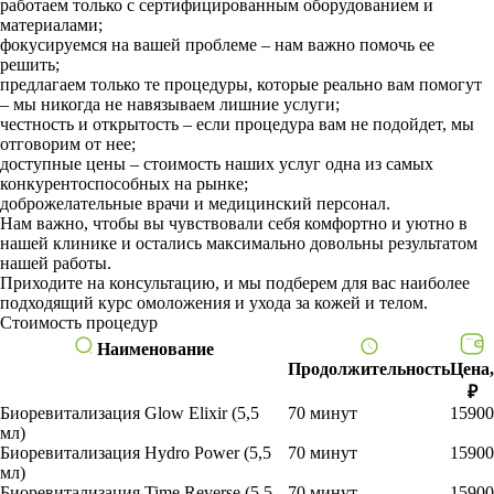
работаем только с сертифицированным оборудованием и
материалами;
фокусируемся на вашей проблеме – нам важно помочь ее
решить;
предлагаем только те процедуры, которые реально вам помогут
– мы никогда не навязываем лишние услуги;
честность и открытость – если процедура вам не подойдет, мы
отговорим от нее;
доступные цены – стоимость наших услуг одна из самых
конкурентоспособных на рынке;
доброжелательные врачи и медицинский персонал.
Нам важно, чтобы вы чувствовали себя комфортно и уютно в
нашей клинике и остались максимально довольны результатом
нашей работы.
Приходите на консультацию, и мы подберем для вас наиболее
подходящий курс омоложения и ухода за кожей и телом.
Стоимость процедур
Наименование
Продолжительность
Цена,
₽
Биоревитализация Glow Elixir (5,5
70 минут
15900
мл)
Биоревитализация Hydro Power (5,5
70 минут
15900
мл)
Биоревитализация Time Reverse (5,5
70 минут
15900