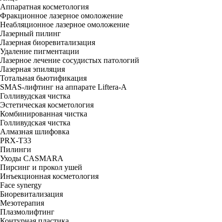
Аппаратная косметология
Фракционное лазерное омоложение
Неабляционное лазерное омоложение
Лазерный пилинг
Лазерная биоревитализация
Удаление пигментации
Лазерное лечение сосудистых патологий
Лазерная эпиляция
Тотальная бьютификация
SMAS-лифтинг на аппарате Liftera-A
Голливудская чистка
Эстетическая косметология
Комбинированная чистка
Голливудская чистка
Алмазная шлифовка
PRX-T33
Пилинги
Уходы CASMARA
Пирсинг и прокол ушей
Инъекционная косметология
Face synergy
Биоревитализация
Мезотерапия
Плазмолифтинг
Контурная пластика