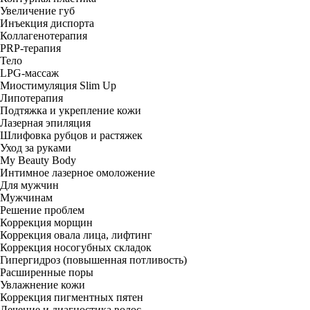
Увеличение губ
Инъекция диспорта
Коллагенотерапия
PRP-терапия
Тело
LPG-массаж
Миостимуляция Slim Up
Липотерапия
Подтяжка и укрепление кожи
Лазерная эпиляция
Шлифовка рубцов и растяжек
Уход за руками
My Beauty Body
Интимное лазерное омоложение
Для мужчин
Мужчинам
Решение проблем
Коррекция морщин
Коррекция овала лица, лифтинг
Коррекция носогубных складок
Гипергидроз (повышенная потливость)
Расширенные поры
Увлажнение кожи
Коррекция пигментных пятен
Лечение и диагностика волос