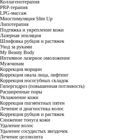
Коллагенотерапия
PRP-терапия
LPG-массаж
Миостимуляция Slim Up
Липотерапия
Подтяжка и укрепление кожи
Лазерная эпиляция
Шлифовка рубцов и растяжек
Уход за руками
My Beauty Body
Интимное лазерное омоложение
Мужчинам
Коррекция морщин
Коррекция овала лица, лифтинг
Коррекция носогубных складок
Гипергидроз (повышенная потливость)
Расширенные поры
Увлажнение кожи
Коррекция пигментных пятен
Лечение и диагностика волос
Коррекция рубцов и растяжек
Снижение тонуса кожи
Удаление волос
Удаление сосудистых звездочек
Лечение целлюлита