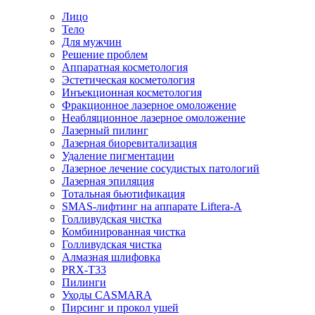
Лицо
Тело
Для мужчин
Решение проблем
Аппаратная косметология
Эстетическая косметология
Инъекционная косметология
Фракционное лазерное омоложение
Неабляционное лазерное омоложение
Лазерный пилинг
Лазерная биоревитализация
Удаление пигментации
Лазерное лечение сосудистых патологий
Лазерная эпиляция
Тотальная бьютификация
SMAS-лифтинг на аппарате Liftera-A
Голливудская чистка
Комбинированная чистка
Голливудская чистка
Алмазная шлифовка
PRX-T33
Пилинги
Уходы CASMARA
Пирсинг и прокол ушей