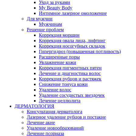
Уход за руками
My Beauty Body
Интимное лазерное омоложение
Для мужчин
Мужчинам
Решение проблем
Коррекция морщин
Коррекция овала лица, лифтинг
Коррекция носогубных складок
Гипергидроз (повышенная потливость)
Расширенные поры
Увлажнение кожи
Коррекция пигментных пятен
Лечение и диагностика волос
Коррекция рубцов и растяжек
Снижение тонуса кожи
Удаление волос
Удаление сосудистых звездочек
Лечение целлюлита
ДЕРМАТОЛОГИЯ
Консультация дерматолога
Лазерное удаление рубцов и постакне
Лечение акне
Удаление новообразований
Лечение псориаза