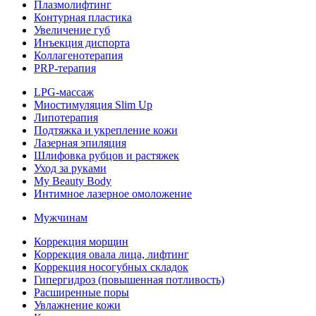
Плазмолифтинг
Контурная пластика
Увеличение губ
Инъекция диспорта
Коллагенотерапия
PRP-терапия
LPG-массаж
Миостимуляция Slim Up
Липотерапия
Подтяжка и укрепление кожи
Лазерная эпиляция
Шлифовка рубцов и растяжек
Уход за руками
My Beauty Body
Интимное лазерное омоложение
Мужчинам
Коррекция морщин
Коррекция овала лица, лифтинг
Коррекция носогубных складок
Гипергидроз (повышенная потливость)
Расширенные поры
Увлажнение кожи