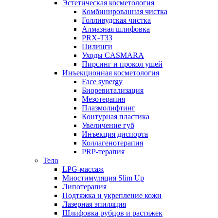
Эстетическая косметология
Комбинированная чистка
Голливудская чистка
Алмазная шлифовка
PRX-T33
Пилинги
Уходы CASMARA
Пирсинг и прокол ушей
Инъекционная косметология
Face synergy
Биоревитализация
Мезотерапия
Плазмолифтинг
Контурная пластика
Увеличение губ
Инъекция диспорта
Коллагенотерапия
PRP-терапия
Тело
LPG-массаж
Миостимуляция Slim Up
Липотерапия
Подтяжка и укрепление кожи
Лазерная эпиляция
Шлифовка рубцов и растяжек