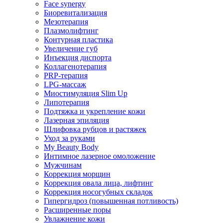
Face synergy
Биоревитализация
Мезотерапия
Плазмолифтинг
Контурная пластика
Увеличение губ
Инъекция диспорта
Коллагенотерапия
PRP-терапия
LPG-массаж
Миостимуляция Slim Up
Липотерапия
Подтяжка и укрепление кожи
Лазерная эпиляция
Шлифовка рубцов и растяжек
Уход за руками
My Beauty Body
Интимное лазерное омоложение
Мужчинам
Коррекция морщин
Коррекция овала лица, лифтинг
Коррекция носогубных складок
Гипергидроз (повышенная потливость)
Расширенные поры
Увлажнение кожи