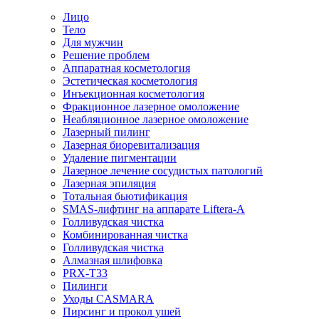
Лицо
Тело
Для мужчин
Решение проблем
Аппаратная косметология
Эстетическая косметология
Инъекционная косметология
Фракционное лазерное омоложение
Неабляционное лазерное омоложение
Лазерный пилинг
Лазерная биоревитализация
Удаление пигментации
Лазерное лечение сосудистых патологий
Лазерная эпиляция
Тотальная бьютификация
SMAS-лифтинг на аппарате Liftera-A
Голливудская чистка
Комбинированная чистка
Голливудская чистка
Алмазная шлифовка
PRX-T33
Пилинги
Уходы CASMARA
Пирсинг и прокол ушей