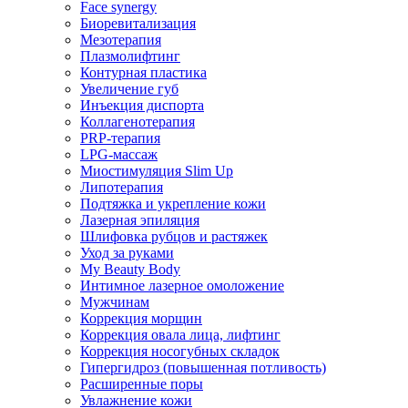
Face synergy
Биоревитализация
Мезотерапия
Плазмолифтинг
Контурная пластика
Увеличение губ
Инъекция диспорта
Коллагенотерапия
PRP-терапия
LPG-массаж
Миостимуляция Slim Up
Липотерапия
Подтяжка и укрепление кожи
Лазерная эпиляция
Шлифовка рубцов и растяжек
Уход за руками
My Beauty Body
Интимное лазерное омоложение
Мужчинам
Коррекция морщин
Коррекция овала лица, лифтинг
Коррекция носогубных складок
Гипергидроз (повышенная потливость)
Расширенные поры
Увлажнение кожи