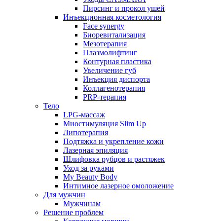
Пирсинг и прокол ушей
Инъекционная косметология
Face synergy
Биоревитализация
Мезотерапия
Плазмолифтинг
Контурная пластика
Увеличение губ
Инъекция диспорта
Коллагенотерапия
PRP-терапия
Тело
LPG-массаж
Миостимуляция Slim Up
Липотерапия
Подтяжка и укрепление кожи
Лазерная эпиляция
Шлифовка рубцов и растяжек
Уход за руками
My Beauty Body
Интимное лазерное омоложение
Для мужчин
Мужчинам
Решение проблем