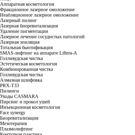
Аппаратная косметология
Фракционное лазерное омоложение
Неабляционное лазерное омоложение
Лазерный пилинг
Лазерная биоревитализация
Удаление пигментации
Лазерное лечение сосудистых патологий
Лазерная эпиляция
Тотальная бьютификация
SMAS-лифтинг на аппарате Liftera-A
Голливудская чистка
Эстетическая косметология
Комбинированная чистка
Голливудская чистка
Алмазная шлифовка
PRX-T33
Пилинги
Уходы CASMARA
Пирсинг и прокол ушей
Инъекционная косметология
Face synergy
Биоревитализация
Мезотерапия
Плазмолифтинг
Контурная пластика