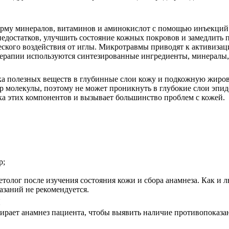
рму минералов, витаминов и аминокислот с помощью инъекций. 
недостатков, улучшить состояние кожных покровов и замедлить п
ского воздействия от иглы. Микротравмы приводят к активизаци
терапии используются синтезированные ингредиенты, минералы
ка полезных веществ в глубинные слои кожу и подкожную жирову
р молекулы, поэтому не может проникнуть в глубокие слои эпиде
а этих компонентов и вызывает большинство проблем с кожей.
р;
етолог
после изучения состояния кожи и сбора анамнеза. Как и 
азаний не рекомендуется.
ы
бирает анамнез пациента, чтобы выявить наличие противопоказа