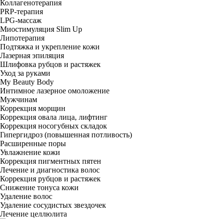
Коллагенотерапия
PRP-терапия
LPG-массаж
Миостимуляция Slim Up
Липотерапия
Подтяжка и укрепление кожи
Лазерная эпиляция
Шлифовка рубцов и растяжек
Уход за руками
My Beauty Body
Интимное лазерное омоложение
Мужчинам
Коррекция морщин
Коррекция овала лица, лифтинг
Коррекция носогубных складок
Гипергидроз (повышенная потливость)
Расширенные поры
Увлажнение кожи
Коррекция пигментных пятен
Лечение и диагностика волос
Коррекция рубцов и растяжек
Снижение тонуса кожи
Удаление волос
Удаление сосудистых звездочек
Лечение целлюлита