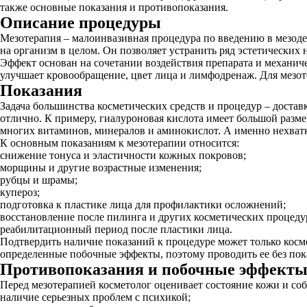
также основные показания и противопоказания.
Описание процедуры
Мезотерапия – малоинвазивная процедура по введению в мезоде
на организм в целом. Он позволяет устранить ряд эстетических 
Эффект основан на сочетании воздействия препарата и механиче
улучшает кровообращение, цвет лица и лимфодренаж. Для мезо
Показания
Задача большинства косметических средств и процедур – достав
отлично. К примеру, гиалуроновая кислота имеет большой разме
многих витаминов, минералов и аминокислот. А именно нехватк
К основным показаниям к мезотерапии относится:
снижение тонуса и эластичности кожных покровов;
морщины и другие возрастные изменения;
рубцы и шрамы;
купероз;
подготовка к пластике лица для профилактики осложнений;
восстановление после пилинга и других косметических процеду
реабилитационный период после пластики лица.
Подтвердить наличие показаний к процедуре может только
косм
определенные побочные эффекты, поэтому проводить ее без пок
Противопоказания и побочные эффект
Перед мезотерапией косметолог оценивает состояние кожи и со
наличие серьезных проблем с психикой;