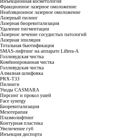
Инъекционная косметология
Фракционное лазерное омоложение
Неабляционное лазерное омоложение
Лазерный пилинг
Лазерная биоревитализация
Удаление пигментации
Лазерное лечение сосудистых патологий
Лазерная эпиляция
Тотальная бьютификация
SMAS-лифтинг на аппарате Liftera-A
Голливудская чистка
Комбинированная чистка
Голливудская чистка
Алмазная шлифовка
PRX-T33
Пилинги
Уходы CASMARA
Пирсинг и прокол ушей
Face synergy
Биоревитализация
Мезотерапия
Плазмолифтинг
Контурная пластика
Увеличение губ
Инъекция диспорта